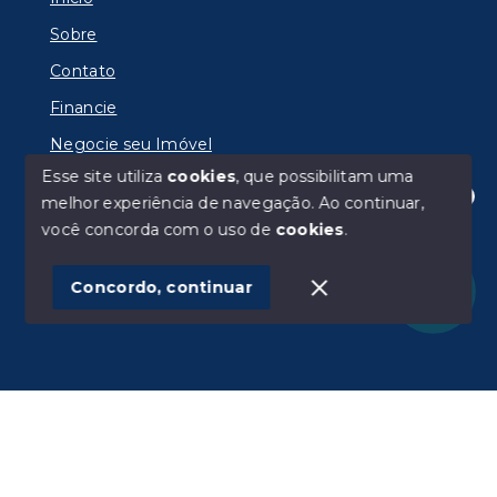
Sobre
Contato
Financie
Negocie seu Imóvel
Esse site utiliza
cookies
, que possibilitam uma
melhor experiência de navegação.
Ao continuar,
Olá! Estamos disponíveis para te ajudar.
você concorda com o uso de
cookies
.
© Copyright 2026 - IMOBILIÁRIA RADAR LTDA -
Todos os direitos reservados
Concordo, continuar
SITE PARA IMOBILIARIA
Início
Histórico
Favoritos