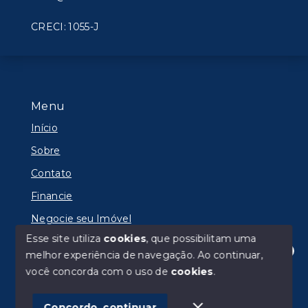
CRECI: 1055-J
Menu
Início
Sobre
Contato
Financie
Negocie seu Imóvel
Esse site utiliza
cookies
, que possibilitam uma
melhor experiência de navegação.
Ao continuar,
Olá! Estamos disponíveis para te ajudar.
você concorda com o uso de
cookies
.
© Copyright 2026 - IMOBILIÁRIA RADAR LTDA -
Todos os direitos reservados
Concordo, continuar