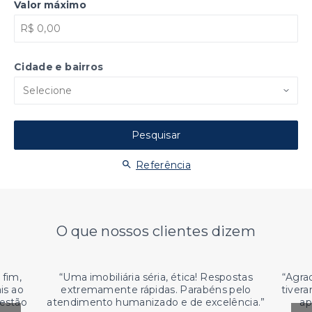
Valor máximo
Cidade e bairros
Selecione
Pesquisar
Referência
O que nossos clientes dizem
 fim,
“
Uma imobiliária séria, ética! Respostas
“
Agrad
is ao
extremamente rápidas. Parabéns pelo
tiver
 estão
atendimento humanizado e de excelência.
”
ap