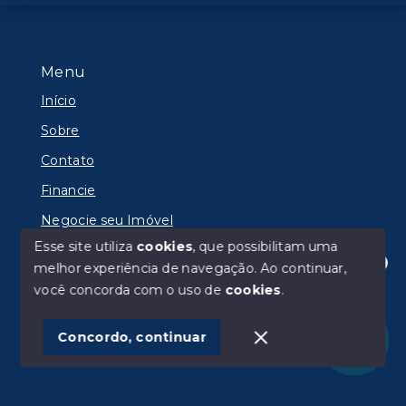
Menu
Início
Sobre
Contato
Financie
Negocie seu Imóvel
Esse site utiliza
cookies
, que possibilitam uma
melhor experiência de navegação.
Ao continuar,
Olá! Estamos disponíveis para te ajudar.
você concorda com o uso de
cookies
.
© Copyright 2026 - IMOBILIÁRIA RADAR LTDA -
Todos os direitos reservados
Concordo, continuar
SITE PARA IMOBILIARIA