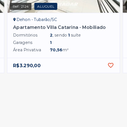
Ref.:
2124
ALUGUEL
Dehon - Tubarão/SC
Apartamento Villa Catarina - Mobiliado
Dormitórios
2
, sendo
1
suíte
Garagens
1
Área Privativa
70,56
m²
R$3.290,00