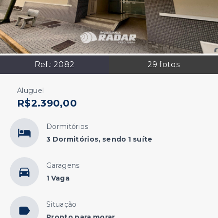
Ref.:
2082
29
fotos
Aluguel
R$2.390,00
Dormitórios
3 Dormitórios, sendo 1 suíte
Garagens
1 Vaga
Situação
Pronto para morar