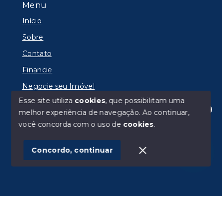
Menu
Início
Sobre
Contato
Financie
Negocie seu Imóvel
Esse site utiliza
cookies
, que possibilitam uma
melhor experiência de navegação.
Ao continuar,
Olá! Estamos disponíveis para te ajudar.
você concorda com o uso de
cookies
.
© Copyright 2026 - IMOBILIÁRIA RADAR LTDA -
Todos os direitos reservados
Concordo, continuar
SITE PARA IMOBILIARIA
Início
Histórico
Favoritos