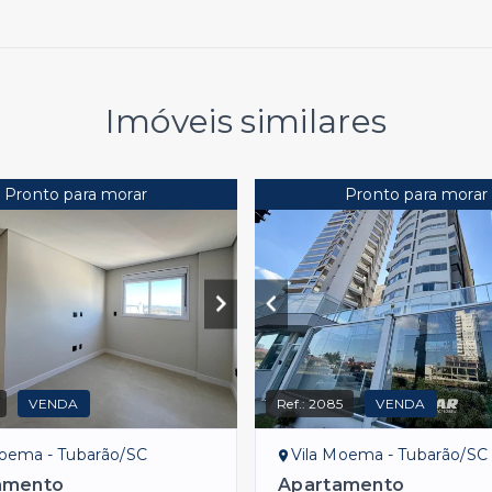
Imóveis similares
Pronto para morar
Pronto para morar
VENDA
Ref.:
2085
VENDA
Moema - Tubarão/SC
Vila Moema - Tubarão/SC
amento
Apartamento