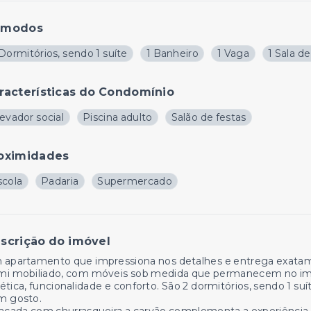
ômodos
Dormitórios, sendo 1 suíte
1 Banheiro
1 Vaga
1 Sala d
racterísticas do Condomínio
evador social
Piscina adulto
Salão de festas
oximidades
scola
Padaria
Supermercado
scrição do imóvel
 apartamento que impressiona nos detalhes e entrega exatam
mi mobiliado, com móveis sob medida que permanecem no imóv
ética, funcionalidade e conforto. São 2 dormitórios, sendo 1 s
m gosto.