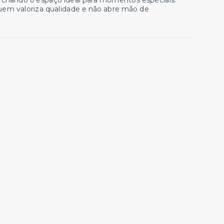
 criando o espaço ideal para momentos especiais.
uem valoriza qualidade e não abre mão de