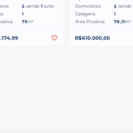
rios
2
, sendo
1
suíte
Dormitórios
2
, sendo
ns
1
Garagens
1
vativa
75
m²
Área Privativa
76,11
m²
.174,99
R$610.000,00