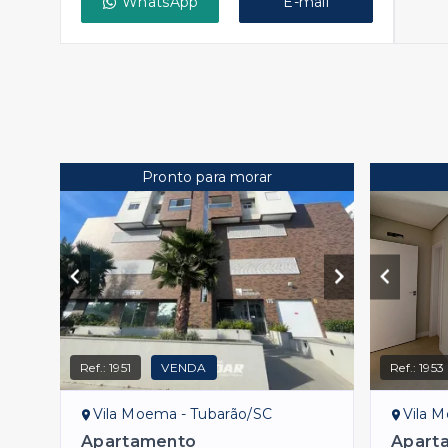
WhatsApp
E-mail
Pronto para morar
Ref.:
1951
VENDA
Ref.:
1953
Vila Moema - Tubarão/SC
Vila 
Apartamento
Apart