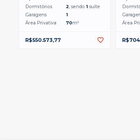
Dormitórios
2
, sendo
1
suíte
Dormitó
Garagens
1
Garage
Área Privativa
70
m²
Área Pri
R$550.573,77
R$704