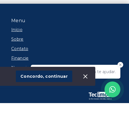
Menu
Início
Sobre
Contato
Financie
Negocie seu Imóvel
Olá! Estamos disponíveis para te ajudar.
Concordo, continuar
SITE PARA IMOBILIARIA