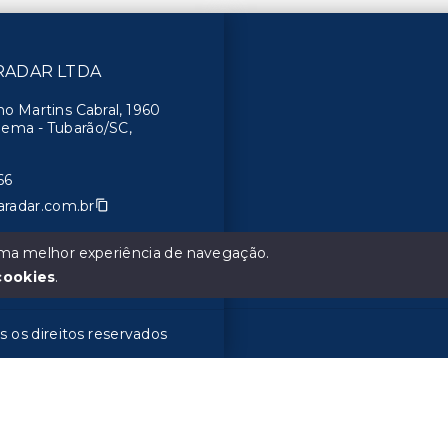
 RADAR LTDA
o Martins Cabral, 1960
Moema - Tubarão/SC,
66
aradar.com.br
 uma melhor experiência de navegação.
cookies
.
os direitos reservados