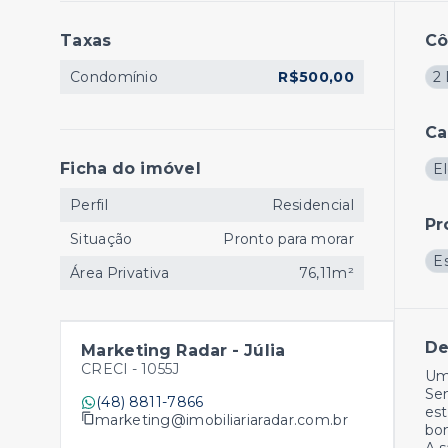
Taxas
C
Condomínio
R$500,00
2 
Ca
Ficha do imóvel
El
Perfil
Residencial
Pr
Situação
Pronto para morar
E
Área Privativa
76,11m²
De
Marketing Radar - Júlia
CRECI -
1055J
Um
Se
(48) 8811-7866
est
marketing@imobiliariaradar.com.br
bo