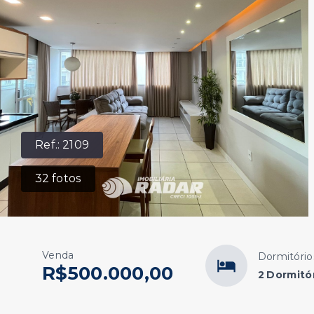
Ref.:
2109
32
fotos
Venda
Dormitório
R$500.000,00
2 Dormitór