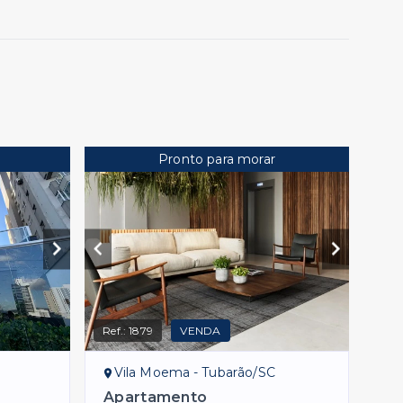
Pronto para morar
Ref.:
1879
VENDA
Vila Moema - Tubarão/SC
Apartamento