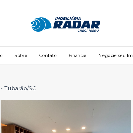
io
Sobre
Contato
Financie
Negocie seu Im
- Tubarão/SC