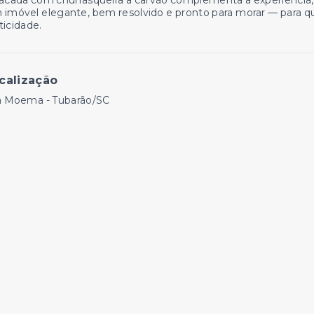
acada com churrasqueira a carvão complementa a experiência,
imóvel elegante, bem resolvido e pronto para morar — para q
ticidade.
calização
la Moema - Tubarão/SC