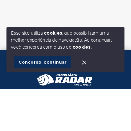
Esse site utiliza
cookies
, que possibilitam uma
melhor experiência de navegação.
Ao continuar,
Olá! Estamos disponíveis para te ajudar.
você concorda com o uso de
cookies
.
Concordo, continuar
Início
Histórico
Favoritos
IMOBILIÁRIA RADAR LTDA
Avenida Marcolino Martins Cabral, 1960 - Sala 02,
Vila Moema - Tubarão/SC, 88705-000